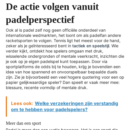
De actie volgen vanuit
padelperspectief
Ook al is padel zelf nog geen officiële onderdeel van
internationale wedmarkten, het loont om als padelfan andere
racketsporten te volgen. Tennis ligt het meest voor de hand,
zeker als je geïnteresseerd bent in
tactiek en speelstijl
. Wie
verder kijkt, ontdekt hoe spelers omgaan met druk,
wisselende ondergronden of mentale veerkracht, inzichten die
je ook op je eigen padelspel kunt toepassen. Door via
sportplatforms de odds bij te houden, krijg je bovendien een
idee van hoe spannend en onvoorspelbaar bepaalde duels
zijn. Zie je bijvoorbeeld een veel hogere quotering voor een op
papier gelijkwaardige speler? Dan speelt er vaak meer mee:
blessure, recente vormdip of mentale druk.
Lees ook:
Welke verzekeringen zijn verstandig
om te hebben voor padelspelers?
Meer dan een sport
Padel is meer dan een uurtje bewegen. Het is een sport die