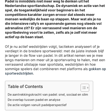
Padel is inmiddels niet meer weg te denken uit het
Nederlandse sportlandschap. De dynamiek en actie van het
spel, de toegankelijkheid voor beginners én het
competitieve karakter zorgen ervoor dat steeds meer
mensen wekelijks de baan op stappen. Maar wat als je na
die intensieve rally’s en spannende games nog steeds vol
adrenaline zit? Er zijn verrassend veel manieren om de
sportbeleving voort te zetten, zelfs als je zelf niet meer
actief op de baan staat.
Of je nu actief wedstrijden volgt, tactieken analyseert of je
verdiept in de bredere sportwereld: met de juiste insteek blijf
je langer in de flow van padel. In dit artikel nemen we je mee
langs manieren om meer uit je sportervaring te halen, met een
verrassend uitstapje naar sportdata, wedstrijden én hoe
sommige spelers dat combineren met platforms als
gokken op
sportwedstrijden
.
Table of Contents
De aantrekkingskracht van padel: snel, sociaal en slim
De overlap tussen padel en analyse
De actie volgen vanuit padelperspectief