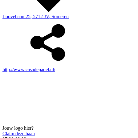
Loovebaan 25
,
5712 JV
,
Someren
http://www.casadepadel.nl/
Jouw logo hier?
Claim deze baan