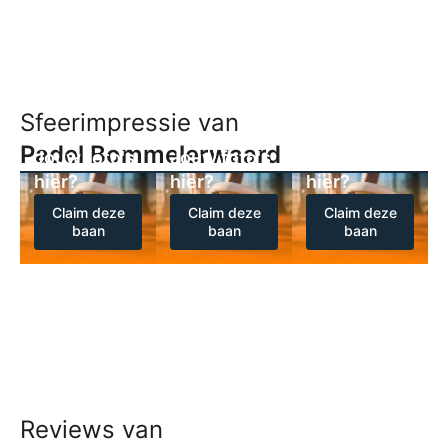
Sfeerimpressie van
Padel Bommelerwaard
Jouw foto's
Jouw foto's
Jouw foto's
hier?
hier?
hier?
Claim deze
Claim deze
Claim deze
baan
baan
baan
Reviews van