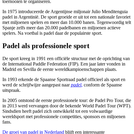
toernooien te organiseren.
In 1975 introduceerde de Argentijnse miljonair Julio Menditenguia
padel in Argentinië. De sport groeide er uit tot een nationale favoriet
met miljoenen spelers en meer dan 10.000 banen. Tegenwoordig telt
Spanje zelfs meer dan 20.000 padelbanen en miljoenen actieve
spelers. Na voetbal is padel daar de populairste sport.
Padel als professionele sport
De sport kreeg in 1991 een officiële structuur met de oprichting van
de International Paddle Federation (FIP). Een jaar later vonden in
Madrid en Sevilla de eerste wereldkampioenschappen plaats.
In 1993 erkende de Spaanse Sportraad padel officieel als sport en
werd de schrijfwijze aangepast naar
padel
,
conform de Spaanse
uitspraak.
In 2005 ontstond de eerste professionele tour: de Padel Pro Tour, die
in 2013 werd vervangen door de bekende World Padel Tour (WPT).
Sindsdien heeft padel zich ontwikkeld tot een volwaardige
wereldsport met professionele competities, sponsors en miljoenen
fans.
De groei van padel in Nederland
blijft een interessante