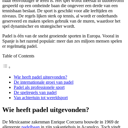
maar eenvoudiger te leren is. Het spel wordt meestal in dubbelvorm
gespeeld op een omheinde baan die ongeveer een derde van een
tennisbaan beslaat. De sport is geschikt voor alle leeftijden en
niveaus. De regels lijken sterk op tennis, al wordt er onderhands
geserveerd en maken spelers gebruik van de muren, waardoor het
spel dynamischer en strategischer wordt.
Padel is één van de snelst groeiende sporten in Europa. Vooral in
Spanje is het razend populair: meer dan zes miljoen mensen spelen
er regelmatig padel.
Table of Contents
Wie heeft padel uitgevonden?
De internationale groei van padel
Padel als professionele sport
De spelregels van padel
Van achtertuin tot wereldsport
Wie heeft padel uitgevonden?
De Mexicaanse zakenman Enrique Corcuera bouwde in 1969 de
allereerste
padelbaan
in zijn vakantiehuis in Acapulco. Toch vindt