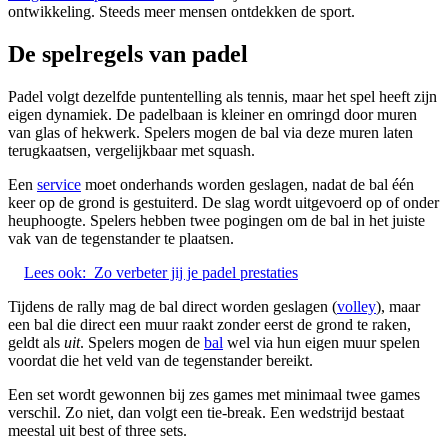
ontwikkeling. Steeds meer mensen ontdekken de sport.
De spelregels van padel
Padel volgt dezelfde puntentelling als tennis, maar het spel heeft zijn
eigen dynamiek. De padelbaan is kleiner en omringd door muren
van glas of hekwerk. Spelers mogen de bal via deze muren laten
terugkaatsen, vergelijkbaar met squash.
Een
service
moet onderhands worden geslagen, nadat de bal één
keer op de grond is gestuiterd. De slag wordt uitgevoerd op of onder
heuphoogte. Spelers hebben twee pogingen om de bal in het juiste
vak van de tegenstander te plaatsen.
Lees ook:
Zo verbeter jij je padel prestaties
Tijdens de rally mag de bal direct worden geslagen (
volley
), maar
een bal die direct een muur raakt zonder eerst de grond te raken,
geldt als
uit
. Spelers mogen de
bal
wel via hun eigen muur spelen
voordat die het veld van de tegenstander bereikt.
Een set wordt gewonnen bij zes games met minimaal twee games
verschil. Zo niet, dan volgt een tie-break. Een wedstrijd bestaat
meestal uit best of three sets.