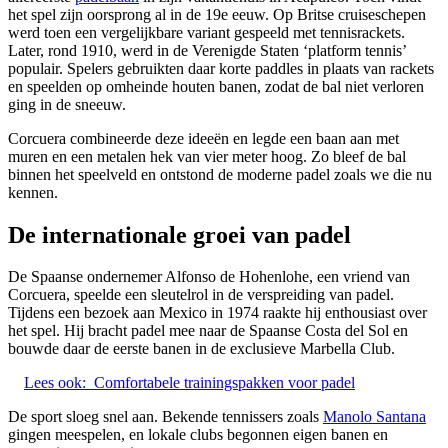
het spel zijn oorsprong al in de 19e eeuw. Op Britse cruiseschepen
werd toen een vergelijkbare variant gespeeld met tennisrackets.
Later, rond 1910, werd in de Verenigde Staten ‘platform tennis’
populair. Spelers gebruikten daar korte paddles in plaats van rackets
en speelden op omheinde houten banen, zodat de bal niet verloren
ging in de sneeuw.
Corcuera combineerde deze ideeën en legde een baan aan met
muren en een metalen hek van vier meter hoog. Zo bleef de bal
binnen het speelveld en ontstond de moderne padel zoals we die nu
kennen.
De internationale groei van padel
De Spaanse ondernemer Alfonso de Hohenlohe, een vriend van
Corcuera, speelde een sleutelrol in de verspreiding van padel.
Tijdens een bezoek aan Mexico in 1974 raakte hij enthousiast over
het spel. Hij bracht padel mee naar de Spaanse Costa del Sol en
bouwde daar de eerste banen in de exclusieve Marbella Club.
Lees ook:
Comfortabele trainingspakken voor padel
De sport sloeg snel aan. Bekende tennissers zoals
Manolo Santana
gingen meespelen, en lokale clubs begonnen eigen banen en