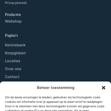
Privacybeleid
Producten
Webshop
Pagina's
Kennisbank
Koopgidsen
Locaties
Over ons
Contact
Sitemap
Beheer toestemming
Cookiebeleid
Om de beste ervaringen te bieden, gebruiken wij technologieën zoals
cookies om informatie over je apparaat op te slaan en/of te raadplegen.
Door in te stemmen met deze technologieën kunnen wij gegevens zoals
Laatste nieuws
surfgedrag of unieke ID's op deze site verwerken. Als je geen