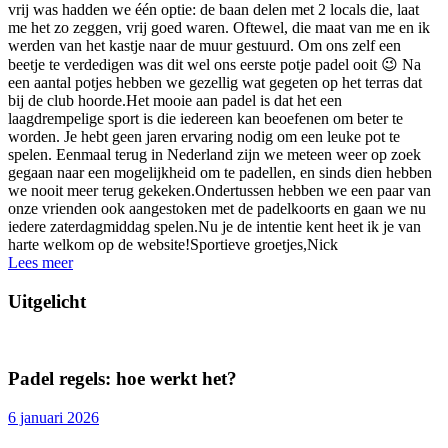
vrij was hadden we één optie: de baan delen met 2 locals die, laat
me het zo zeggen, vrij goed waren. Oftewel, die maat van me en ik
werden van het kastje naar de muur gestuurd. Om ons zelf een
beetje te verdedigen was dit wel ons eerste potje padel ooit 😉 Na
een aantal potjes hebben we gezellig wat gegeten op het terras dat
bij de club hoorde.Het mooie aan padel is dat het een
laagdrempelige sport is die iedereen kan beoefenen om beter te
worden. Je hebt geen jaren ervaring nodig om een leuke pot te
spelen. Eenmaal terug in Nederland zijn we meteen weer op zoek
gegaan naar een mogelijkheid om te padellen, en sinds dien hebben
we nooit meer terug gekeken.Ondertussen hebben we een paar van
onze vrienden ook aangestoken met de padelkoorts en gaan we nu
iedere zaterdagmiddag spelen.Nu je de intentie kent heet ik je van
harte welkom op de website!Sportieve groetjes,Nick
Lees meer
Uitgelicht
Padel regels: hoe werkt het?
6 januari 2026