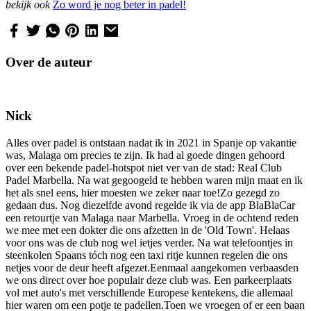
bekijk ook
Zo word je nog beter in padel!
Over de auteur
Nick
Alles over padel is ontstaan nadat ik in 2021 in Spanje op vakantie
was, Malaga om precies te zijn. Ik had al goede dingen gehoord
over een bekende padel-hotspot niet ver van de stad: Real Club
Padel Marbella. Na wat gegoogeld te hebben waren mijn maat en ik
het als snel eens, hier moesten we zeker naar toe!Zo gezegd zo
gedaan dus. Nog diezelfde avond regelde ik via de app BlaBlaCar
een retourtje van Malaga naar Marbella. Vroeg in de ochtend reden
we mee met een dokter die ons afzetten in de 'Old Town'. Helaas
voor ons was de club nog wel ietjes verder. Na wat telefoontjes in
steenkolen Spaans tóch nog een taxi ritje kunnen regelen die ons
netjes voor de deur heeft afgezet.Eenmaal aangekomen verbaasden
we ons direct over hoe populair deze club was. Een parkeerplaats
vol met auto's met verschillende Europese kentekens, die allemaal
hier waren om een potje te padellen.Toen we vroegen of er een baan