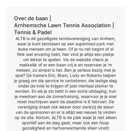
Over de baan |
Arnhemsche Lawn Tennis Association |
Tennis & Padel
ALTB is dé gezelligste tennisvereniging van Arnhem,
waar je kunt tennissen op een supermooi park met
leuke mensen om je heen. Of je nu net begint of al
flink wat ervaring hebt, hier vind je altijd een plekje
om lekker te spelen. Via de website check je
makkelijk of er een baan vrij is en reserveer je ‘m
meteen, zo simpel is het. Ben je serieus bezig met je
spel? De trainers Eric, Bram, Lody en Roberto helpen
je graag om die service te verbeteren, die lastige slag
onder de knie te krijgen of juist mentaal sterker te
worden. En als je zin hebt in een extra uitdaging, kun
je meedoen aan de zomertraining, waarvoor je je snel
moet inschrijven want de deadline is 6 februari. De
vereniging draait ook lekker door dankzij de steun
van de sponsoren en er is altijd wel nieuws te vinden
op de site. Kortom, ALTB is de plek waar je niet alleen
sportief aan de slag gaat, maar ook een hoop
gezelligheid en hartverwarmende sfeer vindt!