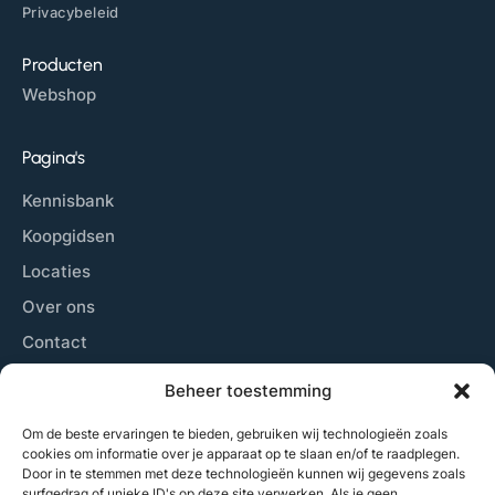
Privacybeleid
Producten
Webshop
Pagina's
Kennisbank
Koopgidsen
Locaties
Over ons
Contact
Sitemap
Beheer toestemming
Cookiebeleid
Om de beste ervaringen te bieden, gebruiken wij technologieën zoals
cookies om informatie over je apparaat op te slaan en/of te raadplegen.
Door in te stemmen met deze technologieën kunnen wij gegevens zoals
Laatste nieuws
surfgedrag of unieke ID's op deze site verwerken. Als je geen