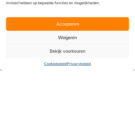
invloed hebben op bepaalde functies en mogelijkheden.
Accepteren
Weigeren
Bekijk voorkeuren
Tennis-- en Padelvereniging De Gouwen
Tennispark, Bosgouw
,
Almere
Cookiebeleid
Privacybeleid
4.3
Wij zijn momenteel gesloten