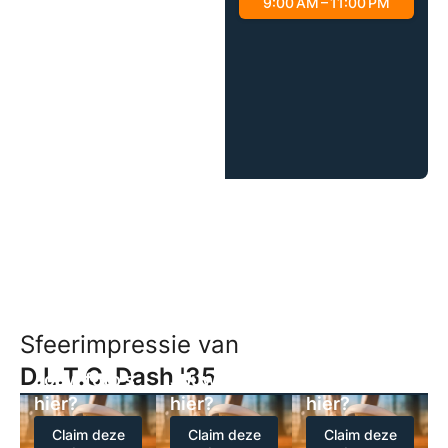
9:00 AM – 11:00 PM
Sfeerimpressie van
D.L.T.C. Dash '35
Jouw foto's
Jouw foto's
Jouw foto's
hier?
hier?
hier?
Claim deze
Claim deze
Claim deze