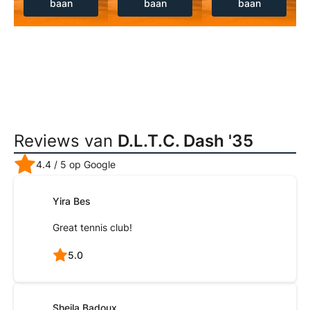
baan
baan
baan
Reviews van
D.L.T.C. Dash '35
4.4
/ 5 op Google
Yira Bes
Great tennis club!
5.0
Sheila Badoux