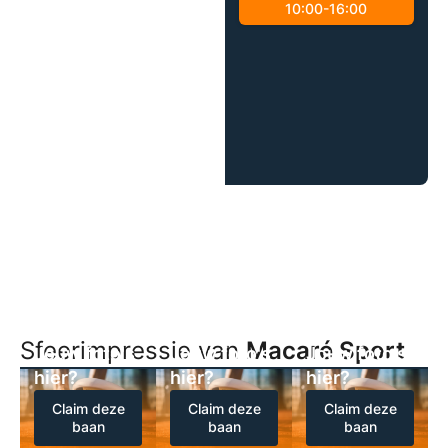
10:00-16:00
Sfeerimpressie van
Macaré Sport
Jouw foto's
Jouw foto's
Jouw foto's
hier?
hier?
hier?
Claim deze
Claim deze
Claim deze
baan
baan
baan