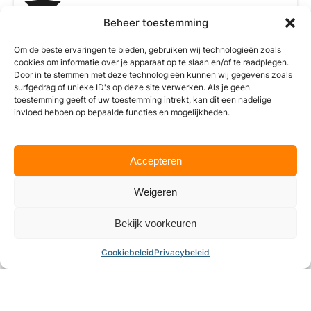
Beheer toestemming
4.6
Om de beste ervaringen te bieden, gebruiken wij technologieën zoals
Wij zijn momenteel gesloten
cookies om informatie over je apparaat op te slaan en/of te raadplegen.
Door in te stemmen met deze technologieën kunnen wij gegevens zoals
surfgedrag of unieke ID's op deze site verwerken. Als je geen
toestemming geeft of uw toestemming intrekt, kan dit een nadelige
invloed hebben op bepaalde functies en mogelijkheden.
Accepteren
Weigeren
Bekijk voorkeuren
Cookiebeleid
Privacybeleid
Tennis-- en Padelvereniging De Gouwen
Tennispark, Bosgouw
,
Almere