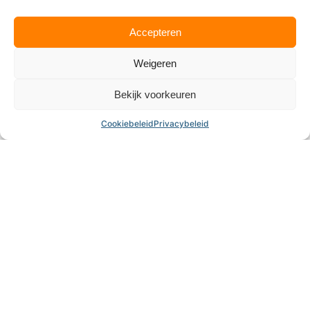
Accepteren
Weigeren
Tennis-- en Padelvereniging De Gouwen
Bekijk voorkeuren
Tennispark, Bosgouw
,
Almere
Cookiebeleid
Privacybeleid
4.3
Wij zijn momenteel gesloten