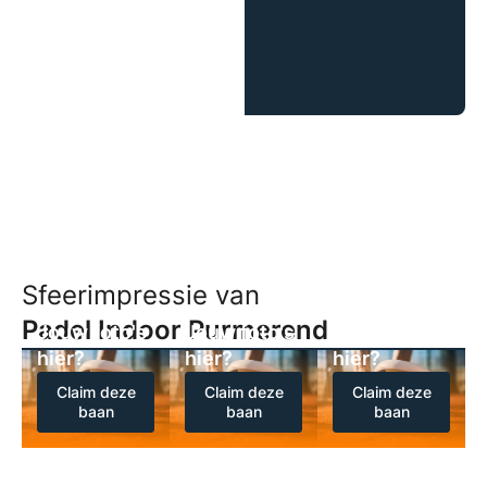
Sfeerimpressie van
Padel Indoor Purmerend
Jouw foto's
Jouw foto's
Jouw foto's
hier?
hier?
hier?
Claim deze
Claim deze
Claim deze
baan
baan
baan