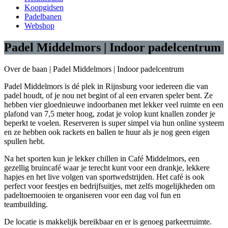
Koopgidsen
Padelbanen
Webshop
Padel Middelmors | Indoor padelcentrum
Over de baan |
Padel Middelmors | Indoor padelcentrum
Padel Middelmors is dé plek in Rijnsburg voor iedereen die van
padel houdt, of je nou net begint of al een ervaren speler bent. Ze
hebben vier gloednieuwe indoorbanen met lekker veel ruimte en een
plafond van 7,5 meter hoog, zodat je volop kunt knallen zonder je
beperkt te voelen. Reserveren is super simpel via hun online systeem
en ze hebben ook rackets en ballen te huur als je nog geen eigen
spullen hebt.
Na het sporten kun je lekker chillen in Café Middelmors, een
gezellig bruincafé waar je terecht kunt voor een drankje, lekkere
hapjes en het live volgen van sportwedstrijden. Het café is ook
perfect voor feestjes en bedrijfsuitjes, met zelfs mogelijkheden om
padeltoernooien te organiseren voor een dag vol fun en
teambuilding.
De locatie is makkelijk bereikbaar en er is genoeg parkeerruimte.