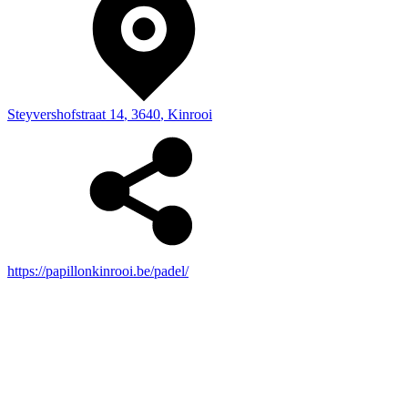
Steyvershofstraat 14
,
3640
,
Kinrooi
https://papillonkinrooi.be/padel/