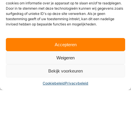
cookies om informatie over je apparaat op te slaan en/of te raadplegen.
Door in te stemmen met deze technologieën kunnen wij gegevens zoals
surfgedrag of unieke ID's op deze site verwerken. Als je geen
toestemming geeft of uw toestemming intrekt, kan dit een nadelige
invloed hebben op bepaalde functies en mogelijkheden.
Accepteren
Weigeren
Bekijk voorkeuren
Tennis-- en Padelvereniging De Gouwen
Cookiebeleid
Privacybeleid
Tennispark, Bosgouw
,
Almere
4.3
Wij zijn momenteel gesloten