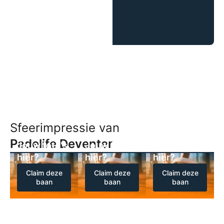
Sfeerimpressie van
Padelife Deventer
Jouw foto's
Jouw foto's
Jouw foto's
hier?
hier?
hier?
Claim deze
Claim deze
Claim deze
baan
baan
baan