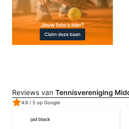
Jouw foto's hier?
Claim deze baan
Reviews van
Tennisvereniging Midd
4.9
/ 5 op Google
jad black