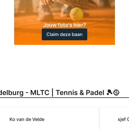
Jouw foto's hier?
Claim deze baan
elburg - MLTC | Tennis & Padel 🎾🥎
Ko van de Velde
sjef 