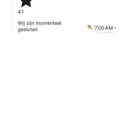
4.1
Wij zijn momenteel
7:00 AM –
gesloten
11:00 PM
Prod
Webshop
Alles over padel is ontstaan door de
liefde die ik kreeg voor de sport.