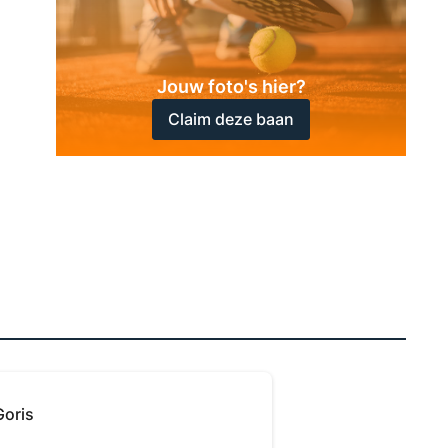
Jouw foto's hier?
Claim deze baan
Goris