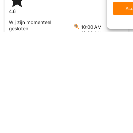
Acc
4.6
Wij zijn momenteel
10:00 AM –
gesloten
12:00 AM
Pagina's
ucten
Kennisbank
Koopgidsen
Locaties
Over ons