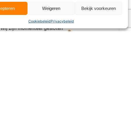
epteren
Weigeren
Bekijk voorkeuren
4.3
Cookiebeleid
Privacybeleid
Wij zijn momenteel gesloten
Laatste nieuws
Wij plaatsen zowel nieuwsberichten,
beschrijven de beste locaties om padel
te spelen, geven tips aan beginners tot
gevorderden en nog veel meer.