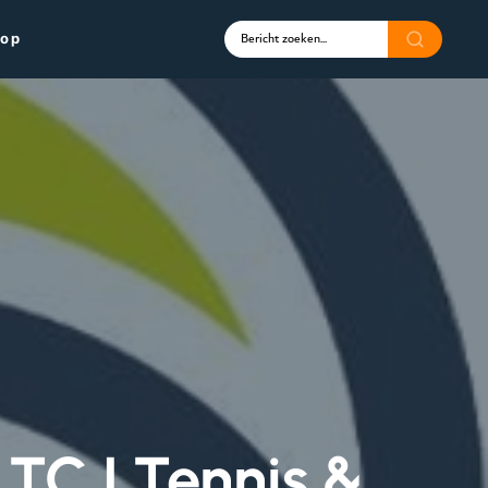
op
TC | Tennis &