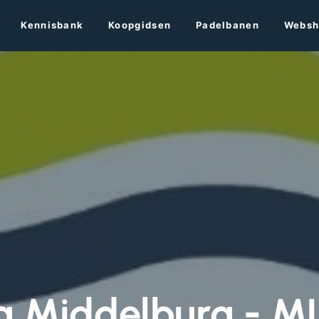
Kennisbank
Koopgidsen
Padelbanen
Websh
g Middelburg - ML