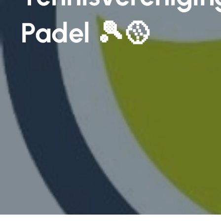
Padel 🎾🥎