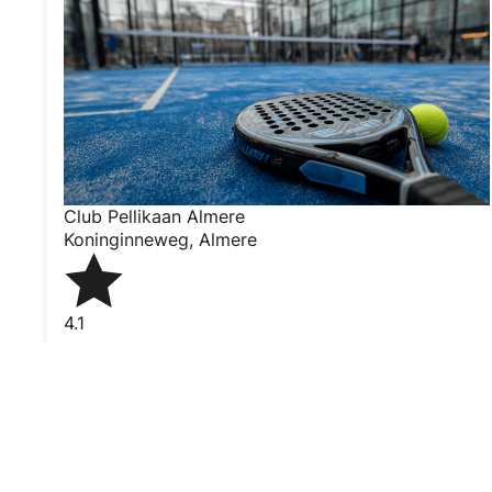
Club Pellikaan Almere
Koninginneweg
,
Almere
4.1
Wij zijn momenteel
7:00 AM –
gesloten
11:00 PM