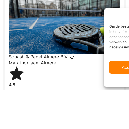
Om de beste
informatie o
deze techno
verwerken. 
nadelige in
Squash & Padel Almere B.V. 🥎
Marathonlaan
,
Almere
Acc
4.6
Wij zijn momenteel
10:00 AM –
gesloten
12:00 AM