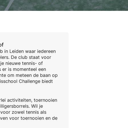
of
ub in Leiden waar iedereen
ers. De club staat voor
 je nieuwe tennis- of
us er is momenteel een
uimte om meteen de baan op
isschool Challenge biedt
ei activiteiten, toernooien
ligersborrels. Wil je
voor zowel tennis als
ijven voor toernooien en de