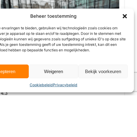
Beheer toestemming
 ervaringen te bieden, gebruiken wij technologieën zoals cookies om
ver je apparaat op te slaan en/of te raadplegen. Door in te stemmen met
logieën kunnen wij gegevens zoals surfgedrag of unieke ID's op deze site
Als je geen toestemming geeft of uw toestemming intrekt, kan dit een
vloed hebben op bepaalde functies en mogelijkheden.
Tennis-- en Padelvereniging De Gouwen
Tennispark, Bosgouw
,
Almere
epteren
Weigeren
Bekijk voorkeuren
Cookiebeleid
Privacybeleid
4.3
Wij zijn momenteel gesloten