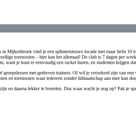
 in Mijkenbroek vind je een splinternieuwe locatie met maar liefst 10 t
ellige toernooien – hier kan het allemaal! De club is 7 dagen per week
, want je kunt er eenvoudig een racket huren, en studenten krijgen dat z
of groepslessen met gedreven trainers. Of wil je verzekerd zijn van een 
nten en toernooien waar iedereen zonder lidmaatschap aan mee kan doen
e zijn en daarna lekker te borrelen. Dus waar wacht je nog op? Pak je s