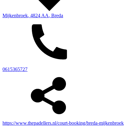
Mijkenbroek
,
4824 AA
,
Breda
0615365727
https://www.thepadellers.nl/court-booking/breda-mijkenbroek