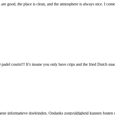
re good, the place is clean, and the atmosphere is always nice. I come h
padel courts!!! It’s insane you only have crips and the fried Dutch snac
emene informatieve doeleinden. Ondanks zorgvuldigheid kunnen foute