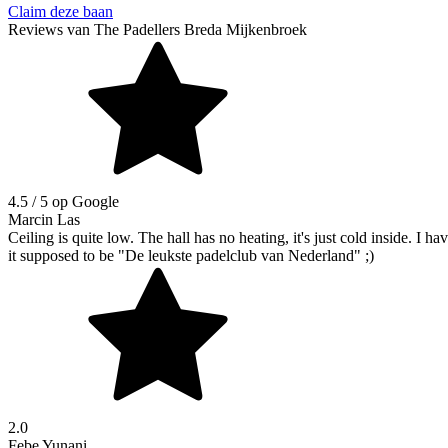
Claim deze baan
Reviews van
The Padellers Breda Mijkenbroek
4.5
/ 5 op Google
Marcin Las
Ceiling is quite low. The hall has no heating, it's just cold inside. I 
it supposed to be "De leukste padelclub van Nederland" ;)
2.0
Febe Yunani