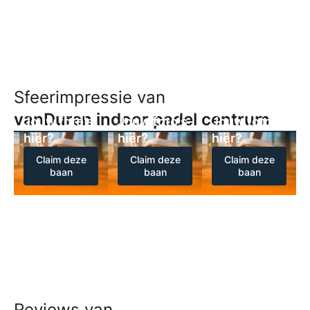
Sfeerimpressie van
vanDuren indoor padel centrum
Jouw foto's
Jouw foto's
Jouw foto's
hier?
hier?
hier?
Claim deze
Claim deze
Claim deze
baan
baan
baan
Reviews van