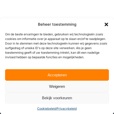
Beheer toestemming
Om de beste ervaringen te bieden, gebruiken wij technologieën zoals
cookies om informatie over je apparaat op te slaan en/of te raadplegen.
Door in te stemmen met deze technologieën kunnen wij gegevens zoals
surfgedrag of unieke ID's op deze site verwerken. Als je geen
De ligging van Melderslo, vlak bij Horst en Venray, maakt het
toestemming geeft of uw toestemming intrekt, kan dit een nadelige
een aantrekkelijke plek voor padelliefhebbers uit de hele
invloed hebben op bepaalde functies en mogelijkheden.
regio. De banen zijn goed onderhouden en geschikt voor elk
niveau. Clubs bieden lessen, trainingen en vrije
speelmomenten aan, waardoor de sport laagdrempelig en
toegankelijk blijft. Padel in Melderslo staat voor plezier,
Accepteren
beweging en samen sporten in een dorp waar verbinding nog
vanzelfsprekend is.
Weigeren
Bekijk voorkeuren
Cookiebeleid
Privacybeleid