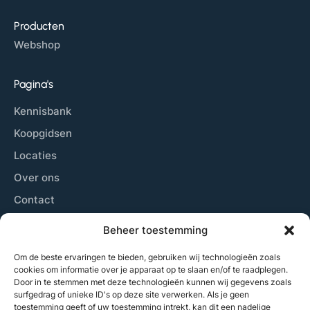
Producten
Webshop
Pagina's
Kennisbank
Koopgidsen
Locaties
Over ons
Contact
Sitemap
Beheer toestemming
Cookiebeleid
Om de beste ervaringen te bieden, gebruiken wij technologieën zoals
cookies om informatie over je apparaat op te slaan en/of te raadplegen.
Door in te stemmen met deze technologieën kunnen wij gegevens zoals
Laatste nieuws
surfgedrag of unieke ID's op deze site verwerken. Als je geen
toestemming geeft of uw toestemming intrekt, kan dit een nadelige