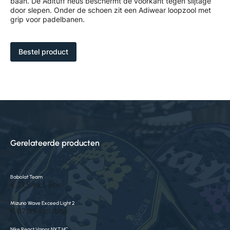
baan. De Adituff neus beschermt de voorkant tegen slijtage
door slepen. Onder de schoen zit een Adiwear loopzool met
grip voor padelbanen.
Bestel product
Gerelateerde producten
Babolat Team
€ 27.5 incl. btw
Mizuno Wave Exceed Light 2
€ 82.95 incl. btw
Nike React Vapor NXT HC