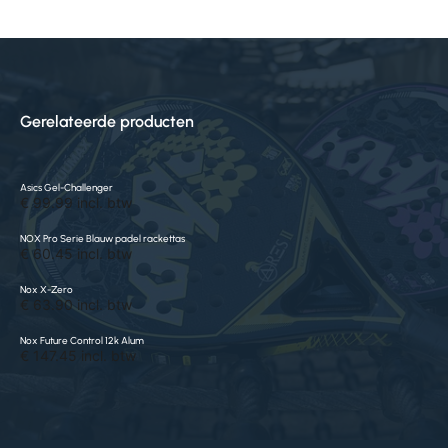
Gerelateerde producten
Asics Gel-Challenger
€ 99.99 incl. btw
NOX Pro Serie Blauw padel rackettas
€ 60.45 incl. btw
Nox X-Zero
€ 63.90 incl. btw
Nox Future Control 12k Alum
€ 147.45 incl. btw