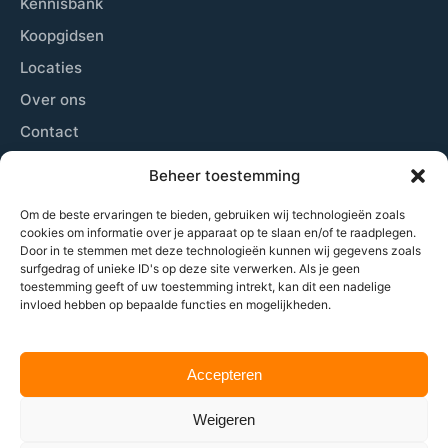
Kennisbank
Koopgidsen
Locaties
Over ons
Contact
Sitemap
Beheer toestemming
Cookiebeleid
Om de beste ervaringen te bieden, gebruiken wij technologieën zoals
cookies om informatie over je apparaat op te slaan en/of te raadplegen.
Door in te stemmen met deze technologieën kunnen wij gegevens zoals
Laatste nieuws
surfgedrag of unieke ID's op deze site verwerken. Als je geen
toestemming geeft of uw toestemming intrekt, kan dit een nadelige
Wij plaatsen zowel nieuwsberichten, beschrijven de
invloed hebben op bepaalde functies en mogelijkheden.
beste locaties om padel te spelen, geven tips aan
beginners tot gevorderden en nog veel meer.
Accepteren
Weigeren