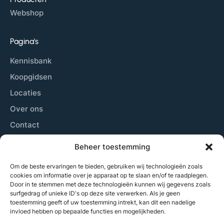
Webshop
Pagina's
Kennisbank
Koopgidsen
Locaties
Over ons
Contact
Sitemap
Beheer toestemming
Cookiebeleid
Om de beste ervaringen te bieden, gebruiken wij technologieën zoals
cookies om informatie over je apparaat op te slaan en/of te raadplegen.
Door in te stemmen met deze technologieën kunnen wij gegevens zoals
Laatste nieuws
surfgedrag of unieke ID's op deze site verwerken. Als je geen
toestemming geeft of uw toestemming intrekt, kan dit een nadelige
Wij plaatsen zowel nieuwsberichten, beschrijven de
invloed hebben op bepaalde functies en mogelijkheden.
beste locaties om padel te spelen, geven tips aan