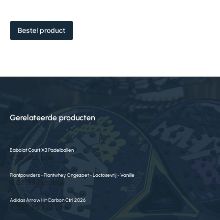
Bestel product
Gerelateerde producten
Babolat Court X3 Padelballen
€ 19 incl. btw
Plantpowders - Plantwhey Ongezoet - Lactosevrij - Vanille
€ 38.95 incl. btw
Adidas Arrow Hit Carbon Ctrl 2026
€ 202.49 incl. btw