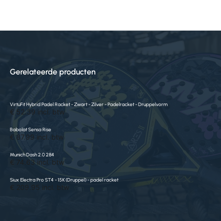
Gerelateerde producten
VirtuFit Hybrid Padel Racket - Zwart - Zilver - Padelracket - Druppelvorm
€ 52.39 incl. btw
Babolat Sensa Rise
€ 87.99 incl. btw
Munich Dash 2.0 284
€ 74.63 incl. btw
Siux Electra Pro ST4 - 15K (Druppel) - padel racket
€ 209.95 incl. btw