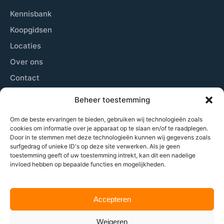
Kennisbank
Koopgidsen
Locaties
Over ons
Contact
Sitemap
Beheer toestemming
Cookiebeleid
Om de beste ervaringen te bieden, gebruiken wij technologieën zoals
cookies om informatie over je apparaat op te slaan en/of te raadplegen.
Door in te stemmen met deze technologieën kunnen wij gegevens zoals
Laatste nieuws
surfgedrag of unieke ID's op deze site verwerken. Als je geen
toestemming geeft of uw toestemming intrekt, kan dit een nadelige
Wij plaatsen zowel nieuwsberichten, beschrijven de
invloed hebben op bepaalde functies en mogelijkheden.
beste locaties om padel te spelen, geven tips aan
beginners tot gevorderden en nog veel meer.
Accepteren
Weigeren