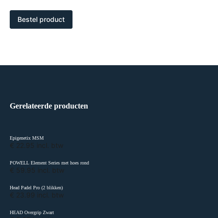
Bestel product
Gerelateerde producten
Epigenetix MSM
€ 22.95 incl. btw
POWELL Element Series met hoes rond
€ 59.95 incl. btw
Head Padel Pro (2 blikken)
€ 23.99 incl. btw
HEAD Overgrip Zwart