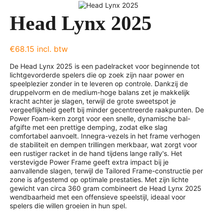
Head Lynx 2025
€68.15 incl. btw
De Head Lynx 2025 is een padelracket voor beginnende tot
lichtgevorderde spelers die op zoek zijn naar power en
speelplezier zonder in te leveren op controle. Dankzij de
druppelvorm en de medium-hoge balans zet je makkelijk
kracht achter je slagen, terwijl de grote sweetspot je
vergeeflijkheid geeft bij minder gecentreerde raakpunten. De
Power Foam-kern zorgt voor een snelle, dynamische bal-
afgifte met een prettige demping, zodat elke slag
comfortabel aanvoelt. Innegra-vezels in het frame verhogen
de stabiliteit en dempen trillingen merkbaar, wat zorgt voor
een rustiger racket in de hand tijdens lange rally's. Het
verstevigde Power Frame geeft extra impact bij je
aanvallende slagen, terwijl de Tailored Frame-constructie per
zone is afgestemd op optimale prestaties. Met zijn lichte
gewicht van circa 360 gram combineert de Head Lynx 2025
wendbaarheid met een offensieve speelstijl, ideaal voor
spelers die willen groeien in hun spel.