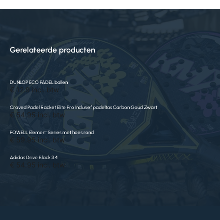
Gerelateerde producten
DUNLOP ECO PADEL ballen
€ 12.9 incl. btw
Craved Padel Racket Elite Pro Inclusief padeltas Carbon Goud Zwart
€ 54.95 incl. btw
POWELL Element Series met hoes rond
€ 59.95 incl. btw
Adidas Drive Black 3.4
€ 54.95 incl. btw