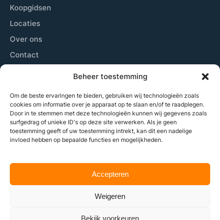
Koopgidsen
Locaties
Over ons
Contact
Sitemap
Beheer toestemming
Cookiebeleid
Om de beste ervaringen te bieden, gebruiken wij technologieën zoals
cookies om informatie over je apparaat op te slaan en/of te raadplegen.
Door in te stemmen met deze technologieën kunnen wij gegevens zoals
Laatste nieuws
surfgedrag of unieke ID's op deze site verwerken. Als je geen
toestemming geeft of uw toestemming intrekt, kan dit een nadelige
Wij plaatsen zowel nieuwsberichten, beschrijven de
invloed hebben op bepaalde functies en mogelijkheden.
beste locaties om padel te spelen, geven tips aan
beginners tot gevorderden en nog veel meer.
Accepteren
Weigeren
© Alles over padel -
2026
Bekijk voorkeuren