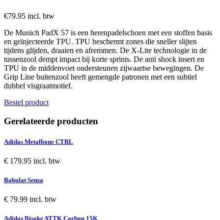
€79.95 incl. btw
De Munich PadX 57 is een herenpadelschoen met een stoffen basis
en geïnjecteerde TPU. TPU beschermt zones die sneller slijten
tijdens glijden, draaien en afremmen. De X-Lite technologie in de
tussenzool dempt impact bij korte sprints. De anti shock insert en
TPU in de middenvoet ondersteunen zijwaartse bewegingen. De
Grip Line buitenzool heeft gemengde patronen met een subtiel
dubbel visgraatmotief.
Bestel product
Gerelateerde producten
Adidas Metalbone CTRL
€ 179.95 incl. btw
Babolat Sensa
€ 79.99 incl. btw
Adidas Bisoke ATTK Carbon 15K