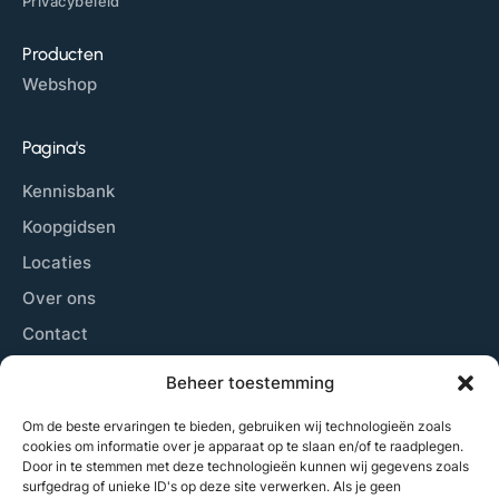
Privacybeleid
Producten
Webshop
Pagina's
Kennisbank
Koopgidsen
Locaties
Over ons
Contact
Sitemap
Beheer toestemming
Cookiebeleid
Om de beste ervaringen te bieden, gebruiken wij technologieën zoals
cookies om informatie over je apparaat op te slaan en/of te raadplegen.
Door in te stemmen met deze technologieën kunnen wij gegevens zoals
Laatste nieuws
surfgedrag of unieke ID's op deze site verwerken. Als je geen