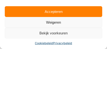
De padelbanen in Alphen zijn goed bereikbaar voor iedereen
uit de regio Tilburg en Baarle-Nassau. Of je nu recreatief
speelt of fanatiek traint, de faciliteiten zijn modern en goed
Accepteren
onderhouden. Ook beginnende spelers voelen zich snel
welkom dankzij de laagdrempelige lessen en gezellige sfeer.
Door de toenemende populariteit groeit het aantal
Weigeren
mogelijkheden om te reserveren of deel te nemen aan lokale
competities. Zo krijgt padel in Alphen een steeds belangrijkere
Bekijk voorkeuren
plaats binnen het sportleven van het dorp.
Cookiebeleid
Privacybeleid
Alles over padel is ontstaan door de liefde die ik kreeg
voor de sport.