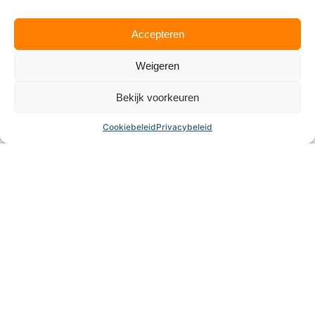
De ligging van Son, vlak bij Eindhoven en het groene
buitengebied, maakt padel hier extra aantrekkelijk. De banen
liggen op goed bereikbare locaties en zijn geschikt voor elk
Accepteren
niveau. Veel clubs beschikken over een gezellig terras of een
bar waar spelers na afloop kunnen ontspannen. Door de
groeiende belangstelling blijft het aantal banen toenemen.
Weigeren
Padel in Son combineert moderne sportbeleving met de
herkenbare Brabantse gezelligheid waar het dorp om
Bekijk voorkeuren
bekendstaat.
Cookiebeleid
Privacybeleid
Alles over padel is ontstaan door de liefde die ik kreeg
voor de sport.