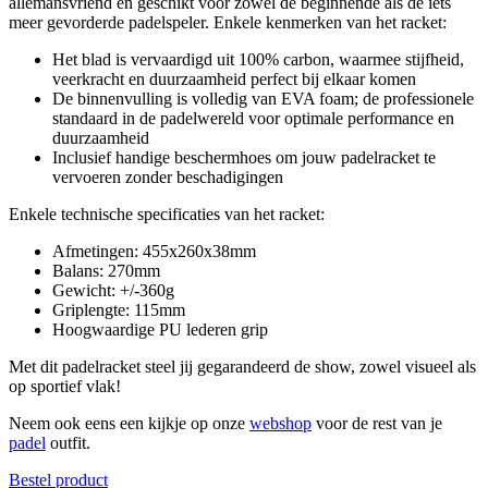
allemansvriend en geschikt voor zowel de beginnende als de iets
meer gevorderde padelspeler. Enkele kenmerken van het racket:
Het blad is vervaardigd uit 100% carbon, waarmee stijfheid,
veerkracht en duurzaamheid perfect bij elkaar komen
De binnenvulling is volledig van EVA foam; de professionele
standaard in de padelwereld voor optimale performance en
duurzaamheid
Inclusief handige beschermhoes om jouw padelracket te
vervoeren zonder beschadigingen
Enkele technische specificaties van het racket:
Afmetingen: 455x260x38mm
Balans: 270mm
Gewicht: +/-360g
Griplengte: 115mm
Hoogwaardige PU lederen grip
Met dit padelracket steel jij gegarandeerd de show, zowel visueel als
op sportief vlak!
Neem ook eens een kijkje op onze
webshop
voor de rest van je
padel
outfit.
Bestel product