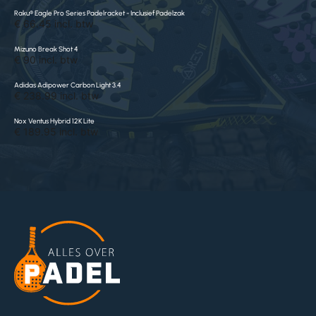
Raku® Eagle Pro Series Padelracket - Inclusief Padelzak
€ 66.45 incl. btw
Mizuno Break Shot 4
€ 90 incl. btw
Adidas Adipower Carbon Light 3.4
€ 238.99 incl. btw
Nox Ventus Hybrid 12K Lite
€ 189.95 incl. btw