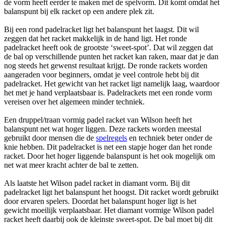
de vorm heeft eerder te maken met de spelvorm. Dit komt omdat het
balanspunt bij elk racket op een andere plek zit.
Bij een rond padelracket ligt het balanspunt het laagst. Dit wil
zeggen dat het racket makkelijk in de hand ligt. Het ronde
padelracket heeft ook de grootste ‘sweet-spot’. Dat wil zeggen dat
de bal op verschillende punten het racket kan raken, maar dat je dan
nog steeds het gewenst resultaat krijgt. De ronde rackets worden
aangeraden voor beginners, omdat je veel controle hebt bij dit
padelracket. Het gewicht van het racket ligt namelijk laag, waardoor
het met je hand verplaatsbaar is. Padelrackets met een ronde vorm
vereisen over het algemeen minder techniek.
Een druppel/traan vormig padel racket van Wilson heeft het
balanspunt net wat hoger liggen. Deze rackets worden meestal
gebruikt door mensen die de
spelregels
en techniek beter onder de
knie hebben. Dit padelracket is net een stapje hoger dan het ronde
racket. Door het hoger liggende balanspunt is het ook mogelijk om
net wat meer kracht achter de bal te zetten.
Als laatste het Wilson padel racket in diamant vorm. Bij dit
padelracket ligt het balanspunt het hoogst. Dit racket wordt gebruikt
door ervaren spelers. Doordat het balanspunt hoger ligt is het
gewicht moeilijk verplaatsbaar. Het diamant vormige Wilson padel
racket heeft daarbij ook de kleinste sweet-spot. De bal moet bij dit