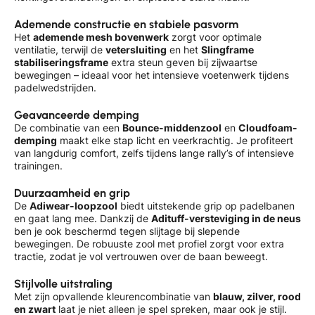
Ademende constructie en stabiele pasvorm
Het
ademende mesh bovenwerk
zorgt voor optimale
ventilatie, terwijl de
vetersluiting
en het
Slingframe
stabiliseringsframe
extra steun geven bij zijwaartse
bewegingen – ideaal voor het intensieve voetenwerk tijdens
padelwedstrijden.
Geavanceerde demping
De combinatie van een
Bounce-middenzool
en
Cloudfoam-
demping
maakt elke stap licht en veerkrachtig. Je profiteert
van langdurig comfort, zelfs tijdens lange rally’s of intensieve
trainingen.
Duurzaamheid en grip
De
Adiwear-loopzool
biedt uitstekende grip op padelbanen
en gaat lang mee. Dankzij de
Adituff-versteviging in de neus
ben je ook beschermd tegen slijtage bij slepende
bewegingen. De robuuste zool met profiel zorgt voor extra
tractie, zodat je vol vertrouwen over de baan beweegt.
Stijlvolle uitstraling
Met zijn opvallende kleurencombinatie van
blauw, zilver, rood
en zwart
laat je niet alleen je spel spreken, maar ook je stijl.