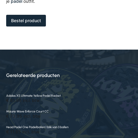
je
padel
outfit.
Bestel product
Gerelateerde producten
Adidas X5 Ultimate Yellow Padel Racket
€ 81.95 incl. btw
Mizuno Wave Enforce Court CC
€ 73.95 incl. btw
Head Padel One Padelballen 1 blik van 3 ballen
€ 11.85 incl. btw