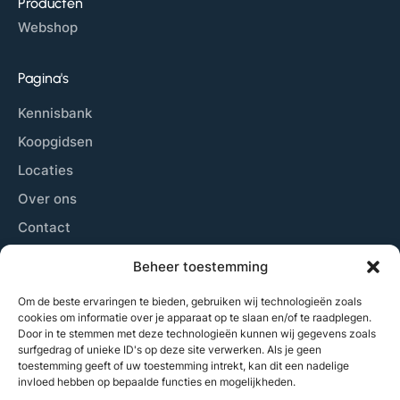
Producten
Webshop
Pagina's
Kennisbank
Koopgidsen
Locaties
Over ons
Contact
Sitemap
Beheer toestemming
Cookiebeleid
Om de beste ervaringen te bieden, gebruiken wij technologieën zoals
cookies om informatie over je apparaat op te slaan en/of te raadplegen.
Door in te stemmen met deze technologieën kunnen wij gegevens zoals
Laatste nieuws
surfgedrag of unieke ID's op deze site verwerken. Als je geen
toestemming geeft of uw toestemming intrekt, kan dit een nadelige
Wij plaatsen zowel nieuwsberichten, beschrijven de
invloed hebben op bepaalde functies en mogelijkheden.
beste locaties om padel te spelen, geven tips aan