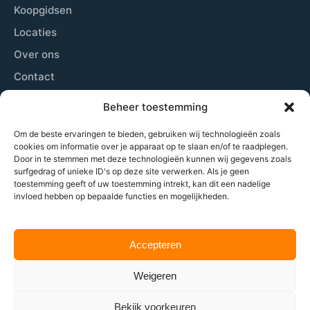
Koopgidsen
Locaties
Over ons
Contact
Sitemap
Beheer toestemming
Cookiebeleid
Om de beste ervaringen te bieden, gebruiken wij technologieën zoals
cookies om informatie over je apparaat op te slaan en/of te raadplegen.
Door in te stemmen met deze technologieën kunnen wij gegevens zoals
Laatste nieuws
surfgedrag of unieke ID's op deze site verwerken. Als je geen
toestemming geeft of uw toestemming intrekt, kan dit een nadelige
Wij plaatsen zowel nieuwsberichten, beschrijven de
invloed hebben op bepaalde functies en mogelijkheden.
beste locaties om padel te spelen, geven tips aan
beginners tot gevorderden en nog veel meer.
Accepteren
Weigeren
© Alles over padel -
2026
Bekijk voorkeuren