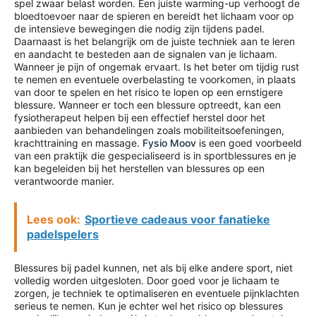
spel zwaar belast worden. Een juiste warming-up verhoogt de
bloedtoevoer naar de spieren en bereidt het lichaam voor op
de intensieve bewegingen die nodig zijn tijdens padel.
Daarnaast is het belangrijk om de juiste techniek aan te leren
en aandacht te besteden aan de signalen van je lichaam.
Wanneer je pijn of ongemak ervaart. Is het beter om tijdig rust
te nemen en eventuele overbelasting te voorkomen, in plaats
van door te spelen en het risico te lopen op een ernstigere
blessure. Wanneer er toch een blessure optreedt, kan een
fysiotherapeut helpen bij een effectief herstel door het
aanbieden van behandelingen zoals mobiliteitsoefeningen,
krachttraining en massage.
Fysio Moov
is een goed voorbeeld
van een praktijk die gespecialiseerd is in sportblessures en je
kan begeleiden bij het herstellen van blessures op een
verantwoorde manier.
Lees ook:
Sportieve cadeaus voor fanatieke
padelspelers
Blessures bij padel kunnen, net als bij elke andere sport, niet
volledig worden uitgesloten. Door goed voor je lichaam te
zorgen, je techniek te optimaliseren en eventuele pijnklachten
serieus te nemen. Kun je echter wel het risico op blessures