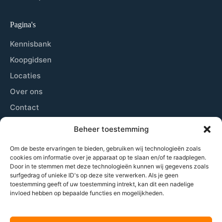
Pagina's
Kennisbank
Koopgidsen
Locaties
Over ons
Contact
Sitemap
Beheer toestemming
Cookiebeleid
Om de beste ervaringen te bieden, gebruiken wij technologieën zoals
cookies om informatie over je apparaat op te slaan en/of te raadplegen.
Door in te stemmen met deze technologieën kunnen wij gegevens zoals
Laatste nieuws
surfgedrag of unieke ID's op deze site verwerken. Als je geen
toestemming geeft of uw toestemming intrekt, kan dit een nadelige
Wij plaatsen zowel nieuwsberichten, beschrijven de
invloed hebben op bepaalde functies en mogelijkheden.
beste locaties om padel te spelen, geven tips aan
beginners tot gevorderden en nog veel meer.