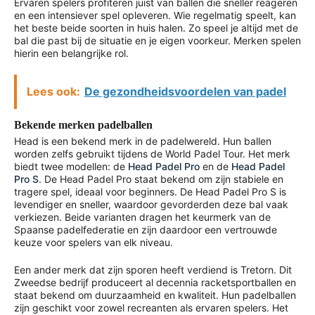
Ervaren spelers profiteren juist van ballen die sneller reageren
en een intensiever spel opleveren. Wie regelmatig speelt, kan
het beste beide soorten in huis halen. Zo speel je altijd met de
bal die past bij de situatie en je eigen voorkeur. Merken spelen
hierin een belangrijke rol.
Lees ook:
De gezondheidsvoordelen van padel
Bekende merken padelballen
Head is een bekend merk in de padelwereld. Hun ballen
worden zelfs gebruikt tijdens de World Padel Tour. Het merk
biedt twee modellen: de
Head Padel Pro
en de
Head Padel
Pro S
. De Head Padel Pro staat bekend om zijn stabiele en
tragere spel, ideaal voor beginners. De Head Padel Pro S is
levendiger en sneller, waardoor gevorderden deze bal vaak
verkiezen. Beide varianten dragen het keurmerk van de
Spaanse padelfederatie en zijn daardoor een vertrouwde
keuze voor spelers van elk niveau.
Een ander merk dat zijn sporen heeft verdiend is Tretorn. Dit
Zweedse bedrijf produceert al decennia racketsportballen en
staat bekend om duurzaamheid en kwaliteit. Hun padelballen
zijn geschikt voor zowel recreanten als ervaren spelers. Het