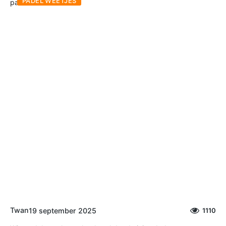
PADEL WEETJES
Twan
19 september 2025
1110