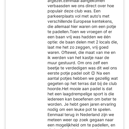
afgezet.Eenmaal aangekomen
verbaasden we ons direct over hoe
populair deze club was. Een
parkeerplaats vol met auto's met
verschillende Europese kentekens,
die allemaal hier waren om een potje
te padellen.Toen we vroegen of er
een baan vrij was hadden we één
optie: de baan delen met 2 locals die,
laat me het zo zeggen, vrij goed
waren. Oftewel, die maat van me en
ik werden van het kastje naar de
muur gestuurd. Om ons zelf een
beetje te verdedigen was dit wel ons
eerste potje padel ooit 😉 Na een
aantal potjes hebben we gezellig wat
gegeten op het terras dat bij de club
hoorde.Het mooie aan padel is dat
het een laagdrempelige sport is die
iedereen kan beoefenen om beter te
worden. Je hebt geen jaren ervaring
nodig om een leuke pot te spelen.
Eenmaal terug in Nederland zijn we
meteen weer op zoek gegaan naar
een mogelijkheid om te padellen, en