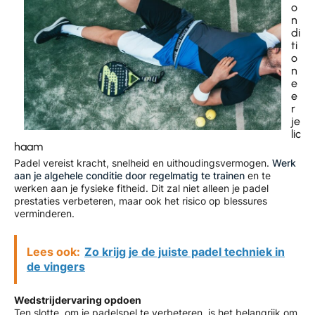
o
n
di
ti
o
n
e
e
r
je
lic
haam
Padel vereist kracht, snelheid en uithoudingsvermogen.
Werk
aan je algehele conditie door regelmatig te trainen
en te
werken aan je fysieke fitheid. Dit zal niet alleen je padel
prestaties verbeteren, maar ook het risico op blessures
verminderen.
Lees ook:
Zo krijg je de juiste padel techniek in
de vingers
Wedstrijdervaring opdoen
Ten slotte, om je padelspel te verbeteren, is het belangrijk om