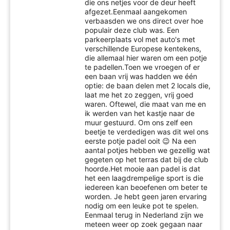
die ons netjes voor de deur heeft
afgezet.Eenmaal aangekomen
verbaasden we ons direct over hoe
populair deze club was. Een
parkeerplaats vol met auto's met
verschillende Europese kentekens,
die allemaal hier waren om een potje
te padellen.Toen we vroegen of er
een baan vrij was hadden we één
optie: de baan delen met 2 locals die,
laat me het zo zeggen, vrij goed
waren. Oftewel, die maat van me en
ik werden van het kastje naar de
muur gestuurd. Om ons zelf een
beetje te verdedigen was dit wel ons
eerste potje padel ooit 😉 Na een
aantal potjes hebben we gezellig wat
gegeten op het terras dat bij de club
hoorde.Het mooie aan padel is dat
het een laagdrempelige sport is die
iedereen kan beoefenen om beter te
worden. Je hebt geen jaren ervaring
nodig om een leuke pot te spelen.
Eenmaal terug in Nederland zijn we
meteen weer op zoek gegaan naar