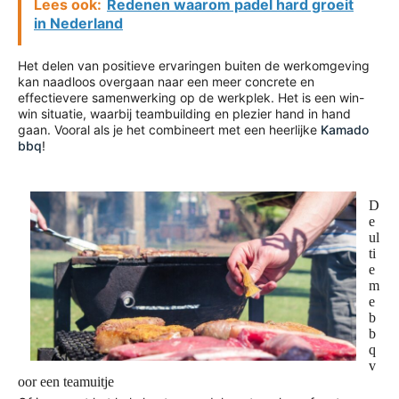
Lees ook:
Redenen waarom padel hard groeit
in Nederland
Het delen van positieve ervaringen buiten de werkomgeving
kan naadloos overgaan naar een meer concrete en
effectievere samenwerking op de werkplek. Het is een win-
win situatie, waarbij teambuilding en plezier hand in hand
gaan. Vooral als je het combineert met een heerlijke
Kamado
bbq
!
D
e
ul
ti
e
m
e
b
b
q
v
oor een teamuitje