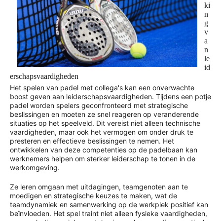
ki
n
g
v
a
n
le
id
erschapsvaardigheden
Het spelen van padel met collega's kan een onverwachte
boost geven aan leiderschapsvaardigheden. Tijdens een potje
padel worden spelers geconfronteerd met strategische
beslissingen en moeten ze snel reageren op veranderende
situaties op het speelveld. Dit vereist niet alleen technische
vaardigheden, maar ook het vermogen om onder druk te
presteren en effectieve beslissingen te nemen. Het
ontwikkelen van deze competenties op de padelbaan kan
werknemers helpen om sterker leiderschap te tonen in de
werkomgeving.
Ze leren omgaan met uitdagingen, teamgenoten aan te
moedigen en strategische keuzes te maken, wat de
teamdynamiek en samenwerking op de werkplek positief kan
beïnvloeden. Het spel traint niet alleen fysieke vaardigheden,