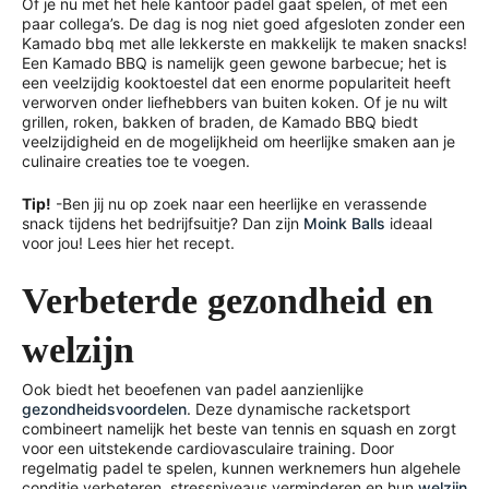
Of je nu met het hele kantoor padel gaat spelen, of met een
paar collega’s. De dag is nog niet goed afgesloten zonder een
Kamado bbq met alle lekkerste en makkelijk te maken snacks!
Een Kamado BBQ is namelijk geen gewone barbecue; het is
een veelzijdig kooktoestel dat een enorme populariteit heeft
verworven onder liefhebbers van buiten koken. Of je nu wilt
grillen, roken, bakken of braden, de Kamado BBQ biedt
veelzijdigheid en de mogelijkheid om heerlijke smaken aan je
culinaire creaties toe te voegen.
Tip!
-Ben jij nu op zoek naar een heerlijke en verassende
snack tijdens het bedrijfsuitje? Dan zijn
Moink Balls
ideaal
voor jou! Lees hier het recept.
Verbeterde gezondheid en
welzijn
Ook biedt het beoefenen van padel aanzienlijke
gezondheidsvoordelen
. Deze dynamische racketsport
combineert namelijk het beste van tennis en squash en zorgt
voor een uitstekende cardiovasculaire training. Door
regelmatig padel te spelen, kunnen werknemers hun algehele
conditie verbeteren, stressniveaus verminderen en hun
welzijn