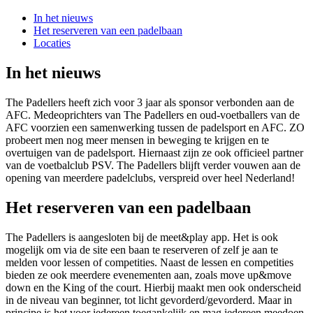
In het nieuws
Het reserveren van een padelbaan
Locaties
In het nieuws
The Padellers heeft zich voor 3 jaar als sponsor verbonden aan de
AFC. Medeoprichters van The Padellers en oud-voetballers van de
AFC voorzien een samenwerking tussen de padelsport en AFC. ZO
probeert men nog meer mensen in beweging te krijgen en te
overtuigen van de padelsport. Hiernaast zijn ze ook officieel partner
van de voetbalclub PSV. The Padellers blijft verder vouwen aan de
opening van meerdere padelclubs, verspreid over heel Nederland!
Het reserveren van een padelbaan
The Padellers is aangesloten bij de meet&play app. Het is ook
mogelijk om via de site een baan te reserveren of zelf je aan te
melden voor lessen of competities. Naast de lessen en competities
bieden ze ook meerdere evenementen aan, zoals move up&move
down en the King of the court. Hierbij maakt men ook onderscheid
in de niveau van beginner, tot licht gevorderd/gevorderd. Maar in
principe is het voor iedereen toegankelijk en mag iedereen meedoen