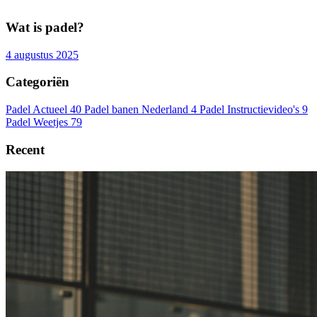
Wat is padel?
4 augustus 2025
Categoriën
Padel Actueel
40
Padel banen Nederland
4
Padel Instructievideo's
9
Padel Weetjes
79
Recent