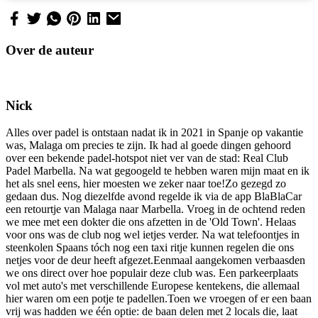
Over de auteur
Nick
Alles over padel is ontstaan nadat ik in 2021 in Spanje op vakantie
was, Malaga om precies te zijn. Ik had al goede dingen gehoord
over een bekende padel-hotspot niet ver van de stad: Real Club
Padel Marbella. Na wat gegoogeld te hebben waren mijn maat en ik
het als snel eens, hier moesten we zeker naar toe!Zo gezegd zo
gedaan dus. Nog diezelfde avond regelde ik via de app BlaBlaCar
een retourtje van Malaga naar Marbella. Vroeg in de ochtend reden
we mee met een dokter die ons afzetten in de 'Old Town'. Helaas
voor ons was de club nog wel ietjes verder. Na wat telefoontjes in
steenkolen Spaans tóch nog een taxi ritje kunnen regelen die ons
netjes voor de deur heeft afgezet.Eenmaal aangekomen verbaasden
we ons direct over hoe populair deze club was. Een parkeerplaats
vol met auto's met verschillende Europese kentekens, die allemaal
hier waren om een potje te padellen.Toen we vroegen of er een baan
vrij was hadden we één optie: de baan delen met 2 locals die, laat