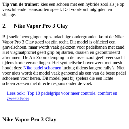
Tip van de trainer:
kies een schoen met een hybride zool als je op
verschillende baansoorten speelt. Dat voorkomt uitglijden en
slijtage.
2. Nike Vapor Pro 3 Clay
Bij snelle bewegingen op zandachtige ondergronden komt de Nike
Vapor Pro 3 Clay goed tot zijn recht. Dit model is officieel een
gravelschoen, maar wordt vaak gekozen voor padelbanen met zand.
Het visgraatprofiel geeft grip bij starten, draaien en gecontroleerd
afremmen. De Air Zoom demping in de tussenzool geeft veerkracht
tijdens korte versnellingen. Het synthetische bovenwerk met mesh
houdt deze
Nike padel schoenen
luchtig tijdens langere rally’s. Niet
voor niets wordt dit model vaak genoemd als een van de beste padel
schoenen voor heren. Dit model past bij spelers die een lichte
schoen zoeken met directe respons onder de voet.
Lees ook:
Top 10 padelgrips voor meer controle, comfort en
zweetafvoer
Nike Vapor Pro 3 Clay