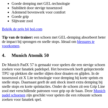
Goede demping met GEL-technologie
Stabiliteit door stevige tussenzool
Ademend bovenwerk voor comfort
Goede grip
Slijtvaste zool
Bekijk de prijs bij bol.com
Tip van de trainer:
een schoen met GEL-demping absorbeert beter
de impact bij sprongen en snelle stops. Ideaal om
blessures te
voorkomen
.
4. Munich Atomik 50
De Munich PadX 57 is gemaakt voor spelers die een stevige schoen
zoeken voor fanatiek padelspel. Het bovenwerk heeft geïnjecteerde
TPU op plekken die sneller slijten door draaien en glijden. In de
tussenzool zit X Lite technologie voor demping bij korte sprints en
snelle stops. Daarnaast geeft de anti shock insert extra demping bij
snelle stops en korte sprintacties. Onder de schoen zit een Grip Line
zool met verschillende patronen voor grip op de baan. Deze
Munich
padel schoenen
zijn geschikt voor spelers die een robuuste schoen
zoeken voor fanatiek spel.