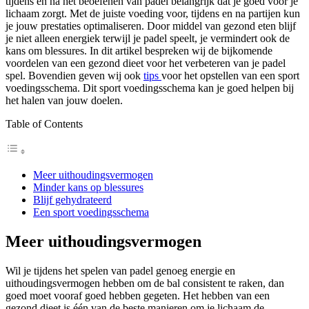
tijdens en na het beoefenen van padel belangrijk dat je goed voor je
lichaam zorgt. Met de juiste voeding voor, tijdens en na partijen kun
je jouw prestaties optimaliseren. Door middel van gezond eten blijf
je niet alleen energiek terwijl je padel speelt, je vermindert ook de
kans om blessures. In dit artikel bespreken wij de bijkomende
voordelen van een gezond dieet voor het verbeteren van je padel
spel. Bovendien geven wij ook
tips
voor het opstellen van een sport
voedingsschema. Dit sport voedingsschema kan je goed helpen bij
het halen van jouw doelen.
Table of Contents
Meer uithoudingsvermogen
Minder kans op blessures
Blijf gehydrateerd
Een sport voedingsschema
Meer uithoudingsvermogen
Wil je tijdens het spelen van padel genoeg energie en
uithoudingsvermogen hebben om de bal consistent te raken, dan
goed moet vooraf goed hebben gegeten. Het hebben van een
gezond dieet is één van de beste manieren om je lichaam de