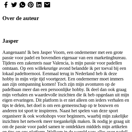
Over de auteur
Jasper
Aangenaam! Ik ben Jasper Voorn, een ondernemer met een grote
passie voor padel en bovendien eigenaar van een marketingbureau.
Tijdens een zakenreis naar Valencia, is mijn passie voor padellen
ontstaan. Op een willekeurige avond belandde ik per toeval bij een
lokaal padeltoernooi. Eenmaal terug in Nederland heb ik deze
hobby in mijn vrije tijd voortgezet. Een ondernemer moet immers
aan zijn ontspanning komen! Toch zijn mijn avonturen op de
padelbaan meer dan een persoonlijke hobby. Ik deel dan ook graag
mijn verhalen en waardevolle inzichten die ik heb opgedaan uit mijn
eigen ervaringen. Dit platform is er niet alleen om ieders verhalen en
tips te delen, het doel is om een gemeenschap op te bouwen en
anderen tot sport te inspireren. Naast het spelen van deze sport
organiseer ik ook workshops voor beginners, waarbij mijn zakelijke
inzichten het netwerk meer toegankelijk maken. Ik nodig je graag uit
om de passie voor padel samen te ontdekken middels mijn artikelen
en tips op ons platform. Welkom in de wereld van: alles over padel!