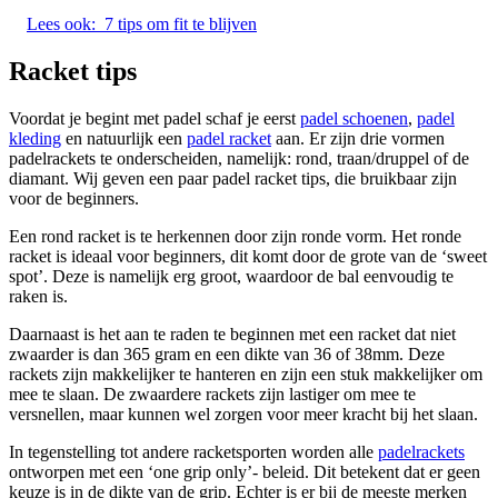
Lees ook:
7 tips om fit te blijven
Racket tips
Voordat je begint met padel schaf je eerst
padel schoenen
,
padel
kleding
en natuurlijk een
padel racket
aan. Er zijn drie vormen
padelrackets te onderscheiden, namelijk: rond, traan/druppel of de
diamant. Wij geven een paar padel racket tips, die bruikbaar zijn
voor de beginners.
Een rond racket is te herkennen door zijn ronde vorm. Het ronde
racket is ideaal voor beginners, dit komt door de grote van de ‘sweet
spot’. Deze is namelijk erg groot, waardoor de bal eenvoudig te
raken is.
Daarnaast is het aan te raden te beginnen met een racket dat niet
zwaarder is dan 365 gram en een dikte van 36 of 38mm. Deze
rackets zijn makkelijker te hanteren en zijn een stuk makkelijker om
mee te slaan. De zwaardere rackets zijn lastiger om mee te
versnellen, maar kunnen wel zorgen voor meer kracht bij het slaan.
In tegenstelling tot andere racketsporten worden alle
padelrackets
ontworpen met een ‘one grip only’- beleid. Dit betekent dat er geen
keuze is in de dikte van de grip. Echter is er bij de meeste merken