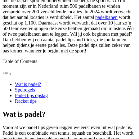
met de racket sport en ondervinden hoe leuk de sport is. Op dit
moment zijn er in Nederland ruim 500 padelbanen te vinden
verspreid over 200 verschillende locaties. In 2024 wordt verwacht
dat het aantal locaties is verdubbeld. Het aantal
padelbanen
wordt
geschat op 1.100. Daarnaast wordt verwacht dat over 10 jaar zo’n
500 tennisverenigingen de keuze hebben gemaakt om minstens één
of twee padelbanen aan te leggen. Wil jij ook beginnen met padel?
Dan hebben wij een aantal padel tips and tricks, die jou kunnen
helpen tijdens je eerste padel les. Deze padel tips zullen zeker van
pas komen wanneer je begint met de sport!
Table of Contents
Wat is padel?
Spelregels
Padel tips opslag
Racket tips
Wat is padel?
Voordat we padel tips geven leggen we eerst even uit wat padel is.
Padel is een combinatie van tennis, squash en beachball. Het wordt
twee tegen twee gespeeld op een baan omringd door glazen