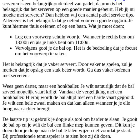
serveren is een belangrijk onderdeel van padel, daarom is het
belangrijk dat het serveren op een goede manier gebeurt. Heb jij nu
moeite met serveren? Dan hebben wij een aantal padel service tips.
Allereerst is het belangrijk dat je oefent voor een goede opgooi. Je
kunt hiermee thuis oefenen of op een baan. Wat je moet doen:
Leg een voorwerp schuin voor je. Wanneer je rechts ben om
13:00u en als je links bent om 11:00u.
Vervolgens gooi je de bal op. Het is de bedoeling dat je focust
om het voorwerp te raken.
Het is belangrijk dat je vaker serveert. Door vaker te spelen, zul je
merken dat je opslag een stuk beter wordt. Ga dus vaker oefenen
met serveren.
Wees geen darter, maar een honkballer. Je wilt natuurlijk dat de bal
zoveel mogelijk vaart krijgt. Vandaar de vergelijking met een
honkballer. Hierbij wordt de bal altijd met een harde vaart gegooid.
Je wilt een hele zwaai maken en dat kan alleen wanneer je je elle
boog naar achter brengt.
De laatste tip is: gebruik je dopje als tool om harder te slaan. Je gooit
de bal op en je wilt de bal een flinke mep kunnen geven. Dit kun je
doen door je dopje naar de bal te laten wijzen net voordat je slaat.
Bij professionele tennisspeler is te zien hoe zij dit doen.