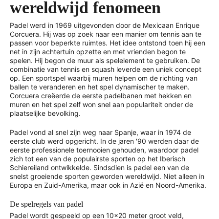
wereldwijd fenomeen
Padel werd in 1969 uitgevonden door de Mexicaan Enrique
Corcuera. Hij was op zoek naar een manier om tennis aan te
passen voor beperkte ruimtes. Het idee ontstond toen hij een
net in zijn achtertuin opzette en met vrienden begon te
spelen. Hij begon de muur als spelelement te gebruiken. De
combinatie van tennis en squash leverde een uniek concept
op. Een sportspel waarbij muren helpen om de richting van
ballen te veranderen en het spel dynamischer te maken.
Corcuera creëerde de eerste padelbanen met hekken en
muren en het spel zelf won snel aan populariteit onder de
plaatselijke bevolking.
Padel vond al snel zijn weg naar Spanje, waar in 1974 de
eerste club werd opgericht. In de jaren '90 werden daar de
eerste professionele toernooien gehouden, waardoor padel
zich tot een van de populairste sporten op het Iberisch
Schiereiland ontwikkelde. Sindsdien is padel een van de
snelst groeiende sporten geworden wereldwijd. Niet alleen in
Europa en Zuid-Amerika, maar ook in Azië en Noord-Amerika.
De spelregels van padel
Padel wordt gespeeld op een 10x20 meter groot veld,