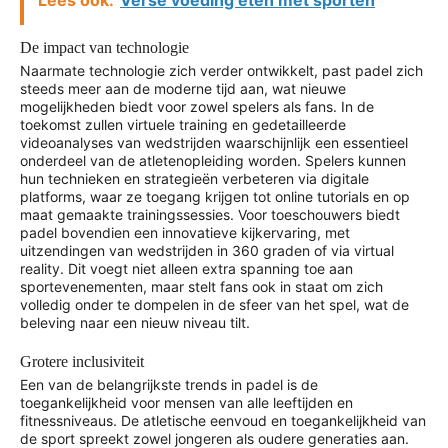
Lees ook:
Verse voeding eten met sporten
De impact van technologie
Naarmate technologie zich verder ontwikkelt, past padel zich
steeds meer aan de moderne tijd aan, wat nieuwe
mogelijkheden biedt voor zowel spelers als fans. In de
toekomst zullen virtuele training en gedetailleerde
videoanalyses van wedstrijden waarschijnlijk een essentieel
onderdeel van de atletenopleiding worden. Spelers kunnen
hun technieken en strategieën verbeteren via digitale
platforms, waar ze toegang krijgen tot online tutorials en op
maat gemaakte trainingssessies. Voor toeschouwers biedt
padel bovendien een innovatieve kijkervaring, met
uitzendingen van wedstrijden in 360 graden of via virtual
reality. Dit voegt niet alleen extra spanning toe aan
sportevenementen, maar stelt fans ook in staat om zich
volledig onder te dompelen in de sfeer van het spel, wat de
beleving naar een nieuw niveau tilt.
Grotere inclusiviteit
Een van de belangrijkste trends in padel is de
toegankelijkheid voor mensen van alle leeftijden en
fitnessniveaus. De atletische eenvoud en toegankelijkheid van
de sport spreekt zowel jongeren als oudere generaties aan.