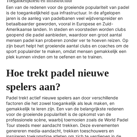
Toegankelijkheid en infrastructuur
Een van de redenen voor de groeiende populariteit van padel
is de toegankelijkheid qua infrastructuur. In de afgelopen
jaren is de aanleg van padelbanen veel wijdverspreider en
betaalbaarder geworden, vooral in Europese en Zuid-
Amerikaanse landen. In steden en voorsteden worden clubs
geopend die padel aanbieden, waardoor een groot aantal
mensen padel kan proberen zonder ver te hoeven reizen. Op
zijn beurt helpt het groeiende aantal clubs en coaches om de
sport populairder te maken, omdat mensen gemakkelijk een
plek kunnen vinden om te oefenen en te trainen.
Hoe trekt padel nieuwe
spelers aan?
Padel trekt actief nieuwe spelers aan door verschillende
factoren die het zowel toegankelijk als leuk maken, en
gemakkelijk te leren zijn. Een van de belangrijkste redenen
voor de groeiende populariteit is de opkomst van de
professionele scène, waarbij toernooien zoals de World Padel
Tour steeds meer aandacht trekken. Deze evenementen
genereren media-aandacht, trekken toeschouwers en
inspireren toekomstige atleten om zich te verdiepen in de